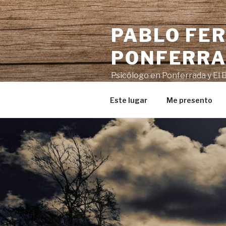
Saltar
al
PABLO FE
contenido
PONFERR
Psicólogo en Ponferrada y El 
adolescencia y para edad adult
Este lugar
Me presento