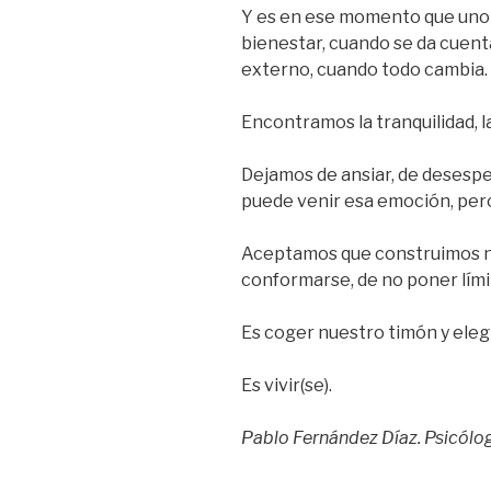
Y es en ese momento que uno a
bienestar, cuando se da cuent
externo, cuando todo cambia.
Encontramos la tranquilidad, la
Dejamos de ansiar, de desesper
puede venir esa emoción, per
Aceptamos que construimos nu
conformarse, de no poner lími
Es coger nuestro timón y eleg
Es vivir(se).
Pablo Fernández Díaz. Psicólo