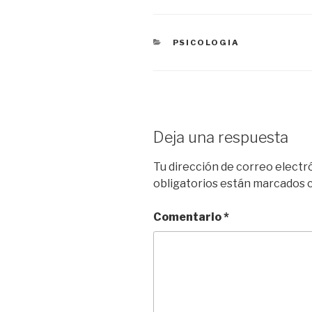
CATEGORÍAS
PSICOLOGIA
Deja una respuesta
Tu dirección de correo electr
obligatorios están marcados
Comentario
*