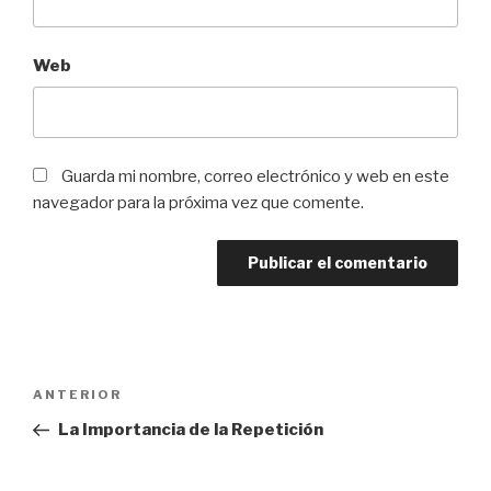
Web
Guarda mi nombre, correo electrónico y web en este
navegador para la próxima vez que comente.
Navegación
Entrada
ANTERIOR
de
anterior:
La Importancia de la Repetición
entradas