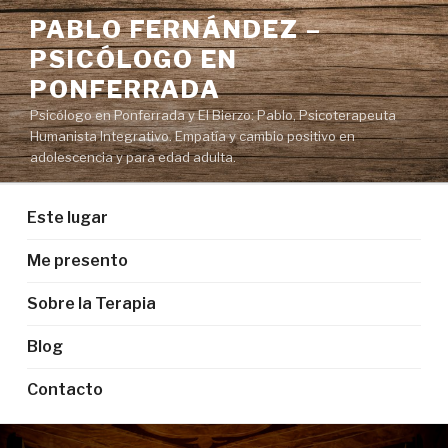
Saltar
PABLO FERNÁNDEZ –
al
PSICÓLOGO EN
contenido
PONFERRADA
Psicólogo en Ponferrada y El Bierzo: Pablo, Psicoterapeuta
Humanista Integrativo. Empatía y cambio positivo en
adolescencia y para edad adulta.
Este lugar
Me presento
Sobre la Terapia
Blog
Contacto